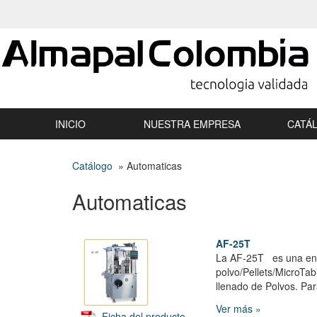
INICIO
NUESTRA EMPRESA
CATÁ
Catálogo
» Automaticas
Automaticas
AF-25T
La AF-25T es una enc
polvo/Pellets/MicroTa
llenado de Polvos. Par
Ver más »
Ficha del producto