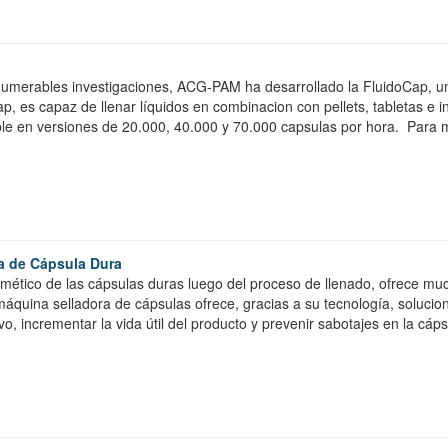
umerables investigaciones, ACG-PAM ha desarrollado la FluidoCap, un
p, es capaz de llenar líquidos en combinacion con pellets, tabletas e i
ble en versiones de 20.000, 40.000 y 70.000 capsulas por hora. Para 
ra de Cápsula Dura
rmético de las cápsulas duras luego del proceso de llenado, ofrece mu
máquina selladora de cápsulas ofrece, gracias a su tecnología, solucio
vo, incrementar la vida útil del producto y prevenir sabotajes en la cá