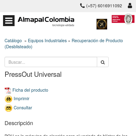
(+57) 6016911092
Catálogo
»
Equipos Industriales
»
Recuperación de Producto
(Desblisteado)
PressOut Universal
Ficha del producto
Imprimir
Consultar
Descripción
POU es la máquina de elección para el vaciado de blíster de los