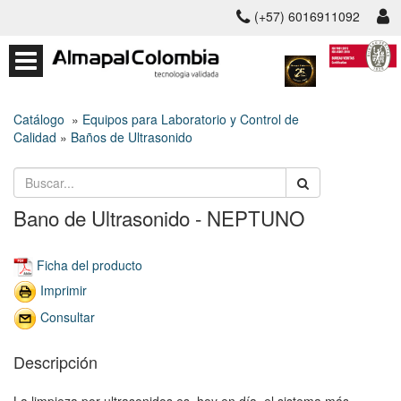
(+57) 6016911092
Catálogo
»
Equipos para Laboratorio y Control de
Calidad
»
Baños de Ultrasonido
Bano de Ultrasonido - NEPTUNO
Ficha del producto
Imprimir
Consultar
Descripción
La limpieza por ultrasonidos es, hoy en día, el sistema más